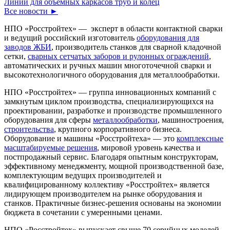
Линии для объемных каркасов труб и колец
Все новости ►
НПО «Росстройтех» — эксперт в области контактной сварки
и ведущий российский изготовитель
оборудования для
заводов ЖБИ
, производитель станков для сварной кладочной
сетки,
сварных сетчатых заборов и рулонных ограждений
,
автоматических и ручных машин многоточечной сварки и
высокотехнологичного оборудования для металлообработки.
НПО «Росстройтех» — группа инновационных компаний с
замкнутым циклом производства, специализирующихся на
проектировании, разработке и производстве промышленного
оборудования для сферы
металлообработки
, машиностроения,
строительства
, крупного корпоративного бизнеса.
Оборудование и машины «Росстройтеха» — это
комплексные
масштабируемые решения
, мировой уровень качества и
постпродажный сервис. Благодаря опытным конструкторам,
эффективному менеджменту, мощной производственной базе,
комплектующим ведущих производителей и
квалифицированному коллективу «Росстройтех» является
лидирующем производителем на рынке оборудования и
станков. Практичные бизнес-решения основаны на экономии
бюджета в сочетании с умеренными ценами.
НПО «Росстройтех» выпускает свыше 70 серийных моделей