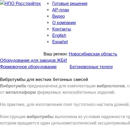
Готовые решения
АР-план
Видео
О компании
Контакты
English
Español
Ваш регион:
Новосибирская область
Оборудование для заводов ЖБИ
Формовочное оборудование
Бетоновозные телеги
Вибротумбы для жестких бетонных смесей
Вибротумба
предназначена для комплектации
вибростолов
, 
от
металлоформ
формуемых железобетонных изделий.
На практике, для изготовления плит пустотного настила длиной
Конструкция
вибротумбы
выполнена из условия надежности п
котором вращается один цельнометаллический эксцентриковый