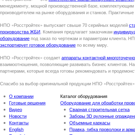
менеджменту, мощной производственной базе, комплектующим
производителем на рынке оборудования и станков. Практичные
НПО «Росстройтех» выпускает свыше 70 серийных моделей
ст
производства ЖБИ
. Компания предлагает заказчикам
индивиду
оборудование
под заказ по чертежам и параметрам клиента. Н
экспортирует готовое оборудование
по всему миру.
НПО «Росстройтех» создает
аппараты контактной многоточечно
взаимоотношения, позволяющие развивать бизнес клиентов. Н
партнерами, которые всегда готовы рекомендовать и продемон
Спасибо за выбор оригинальной продукции НПО «Росстройтех»
О компании
Каталог оборудования
Готовые решения
Оборудование для обработки пров
Видео
Сварная строительная сетка
Новости
Заборы 3D рулонные огражден
Контакты
Объемные каркасы
English
Правка, гибка проволоки и арм