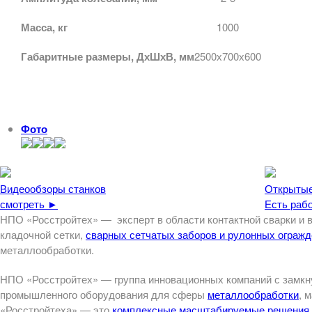
Масса, кг
1000
Габаритные размеры, ДхШхВ, мм
2500х700х600
Фото
Видеообзоры станков
Открытые
смотреть ►
Есть рабо
НПО «Росстройтех» — эксперт в области контактной сварки и 
кладочной сетки,
сварных сетчатых заборов и рулонных ограж
металлообработки.
НПО «Росстройтех» — группа инновационных компаний с замкну
промышленного оборудования для сферы
металлообработки
, 
«Росстройтеха» — это
комплексные масштабируемые решения