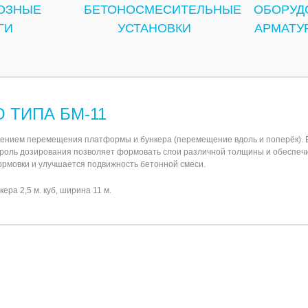
ОЗНЫЕ
БЕТОНОСМЕСИТЕЛЬНЫЕ
ОБОРУД
ГИ
УСТАНОВКИ
АРМАТУ
 ТИПА БМ-11
лением перемещения платформы и бункера (перемещение вдоль и поперёк). Б
роль дозирования позволяет формовать слои различной толщины и обеспечит
ормовки и улучшается подвижность бетонной смеси.
а 2,5 м. куб, ширина 11 м.