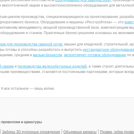
едущий российский изготовитель
оборудования для заводов ЖБИ
, производит
н многоточечной сварки и высокотехнологичного оборудования для металлоо
тым циклом производства, специализирующихся на проектировании, разраб
корпоративного бизнеса. Оборудование и машины «Росстройтеха» — это
комп
ективному менеджменту, мощной производственной базе, комплектующим ве
оборудования и станков. Практичные бизнес-решения основаны на экономии
ков для производства сварной сетки
, машин для кладочной, строительной, а
оры готовы и способны разработать и выпустить
нестандартное оборудовани
рациями, средним и
малым бизнесом
,
экспортирует готовое оборудование
по в
й сварки
и
производства железобетонных изделий
, а также строит длитель
упными преимуществами, становятся постоянными партнерами, которые всегд
А все остальное — лишь копии.
 проволоки и арматуры
Заборы 3D рулонные ограждения
Объемные каркасы
Правка, гибка пров