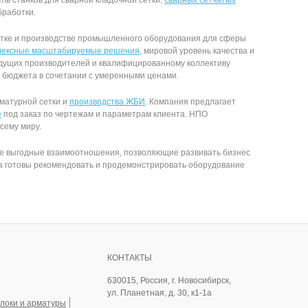
ель станков для сварной кладочной сетки,
сварных сетчатых
бработки.
отке и производстве промышленного оборудования для сферы
лексные масштабируемые решения
, мировой уровень качества и
дущих производителей и квалифицированному коллективу
 бюджета в сочетании с умеренными ценами.
рматурной сетки и
производства ЖБИ
. Компания предлагает
е
под заказ по чертежам и параметрам клиента. НПО
сему миру.
ные выгодные взаимоотношения, позволяющие развивать бизнес
а готовы рекомендовать и продемонстрировать оборудование
КОНТАКТЫ
630015, Россия, г. Новосибирск,
ул. Планетная, д. 30, к1-1а
олоки и арматуры