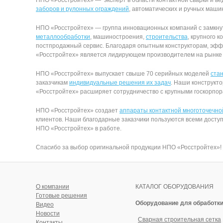
НПО «Росстройтех» — эксперт в области контактной сварки и в
заборов и рулонных ограждений
, автоматических и ручных маши
НПО «Росстройтех» — группа инновационных компаний с замкну
металлообработки
, машиностроения,
строительства
, крупного 
постпродажный сервис. Благодаря опытным конструкторам, эфф
«Росстройтех» является лидирующем производителем на рынке 
НПО «Росстройтех» выпускает свыше 70 серийных моделей
стан
заказчикам
индивидуальные решения их задач
. Наши конструкт
«Росстройтех» расширяет сотрудничество с крупными госкорпо
НПО «Росстройтех» создает
аппараты контактной многоточечно
клиентов. Наши благодарные заказчики пользуются всеми дост
НПО «Росстройтех» в работе.
Спасибо за выбор оригинальной продукции НПО «Росстройтех»! 
О компании
КАТАЛОГ ОБОРУДОВАНИЯ
Готовые решения
Оборудование для обработки
Видео
Новости
Сварная строительная сетка
Контакты