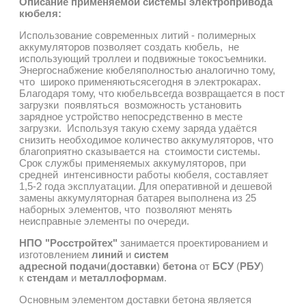
Описание применяемой системы электропривода
кюбеля:
Использование современных литий - полимерных
аккумуляторов позволяет создать кюбель, не
использующий троллеи и подвижные токосъемники.
Энергоснабжение кюбеляполностью аналогично тому,
что широко применяютьсясегодня в электрокарах.
Благодаря тому, что кюбельвсегда возвращается в пост
загрузки появляться возможность установить
зарядное устройство непосредственно в месте
загрузки. Используя такую схему заряда удаётся
снизить необходимое количество аккумуляторов, что
благоприятно сказывается на стоимости системы.
Срок службы применяемых аккумуляторов, при
средней интенсивности работы кюбеля, составляет
1,5-2 года эксплуатации. Для оперативной и дешевой
замены аккумуляторная батарея выполнена из 25
наборных элементов, что позволяют менять
неисправные элементы по очереди.
НПО "Росстройтех"
занимается проектированием и
изготовлением
линий
и
систем
адресной подачи
(
доставки
)
бетона
от
БСУ
(
РБУ
)
к
стендам
и
металлоформам
.
Основным элементом доставки бетона является