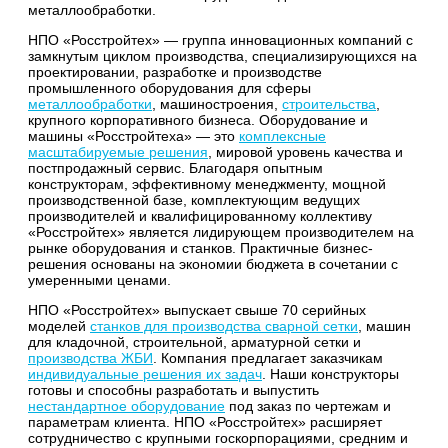
металлообработки.
НПО «Росстройтех» — группа инновационных компаний с
замкнутым циклом производства, специализирующихся на
проектировании, разработке и производстве
промышленного оборудования для сферы
металлообработки
, машиностроения,
строительства
,
крупного корпоративного бизнеса. Оборудование и
машины «Росстройтеха» — это
комплексные
масштабируемые решения
, мировой уровень качества и
постпродажный сервис. Благодаря опытным
конструкторам, эффективному менеджменту, мощной
производственной базе, комплектующим ведущих
производителей и квалифицированному коллективу
«Росстройтех» является лидирующем производителем на
рынке оборудования и станков. Практичные бизнес-
решения основаны на экономии бюджета в сочетании с
умеренными ценами.
НПО «Росстройтех» выпускает свыше 70 серийных
моделей
станков для производства сварной сетки
, машин
для кладочной, строительной, арматурной сетки и
производства ЖБИ
. Компания предлагает заказчикам
индивидуальные решения их задач
. Наши конструкторы
готовы и способны разработать и выпустить
нестандартное оборудование
под заказ по чертежам и
параметрам клиента. НПО «Росстройтех» расширяет
сотрудничество с крупными госкорпорациями, средним и