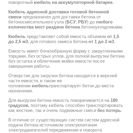
поворотный
кюбель на аккумуляторной батарее
.
Кюбель адресной доставки готовой бетонной
смеси
предназначен для доставки бетона от
бетоносмесительного узла (
БСУ
,
РБУ
) до
любого
количества мест раздачи
бетона
бетоноукладчиками.
Кюбель
представляет собой емкость объемом
от 1,5
до 2,5 м3
, для готового замеса бетона
от 1 до 2 м3
.
Емкость имеет бочкообразную форму с закругленными
торцами, без острых углов, для полной выгрузки бетона
без остатка и облегчения мойки емкости после
завершения работы.
Отверстие для загрузки бетона находится в верхней
части емкости, в таком же
положении
кюбель
транспортирует бетон до места
назначения.
Для выгрузки бетона емкость поворачивается на
180
градусов
, поэтому кюбель способен транспортировать
как жесткие, так и очень подвижные смеси
без потерь
.
В отличие от существующих систем систем адресной
подачи бетона источником электропитания
электродвигателей передвижения и поворота