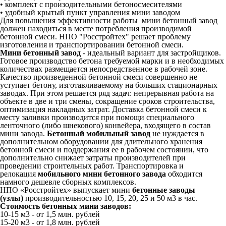
• комплект с произодительными бетоносмесителями
• удобный крытый пункт управления мини заводом
Для повышения эффективности работы мини бетонный завод
должен находиться в месте потребления производимой
бетонной смеси. НПО "Росстройтех" решает проблему
изготовления и транспортировании бетонной смеси.
Мини бетонный завод
- идеальный вариант для застройщиков.
Готовое производство бетона требуемой марки и в необходимых
количествах размещается непосредственное в рабочей зоне.
Качество произведенной бетонной смеси совершенно не
уступает бетону, изготавливаемому на больших стационарных
заводах. При этом решается ряд задач: непрерывная работа на
объекте в две и три смены, сокращение сроков строительства,
оптимизация накладных затрат. Доставка бетонной смеси к
месту заливки производится при помощи специального
ленточного (либо шнекового) конвейера, входящего в состав
мини завода.
Бетонный мобильный завод
не нуждается в
дополнительном оборудовании для длительного хранения
бетонной смеси и поддержания ее в рабочем состоянии, что
дополнительно снижает затраты производителей при
проведении строительных работ. Транспортировка и
релокация
мобильного мини бетонного завода
обходится
намного дешевле сборных комплексов.
НПО «Росстройтех» выпускает мини
бетонные заводы
(узлы)
производительностью 10, 15, 20, 25 и 50 м3 в час.
Стоимость бетонных мини заводов:
10-15 м3 - от 1,5 млн. рублей
15-20 м3 - от 1,8 млн. рублей