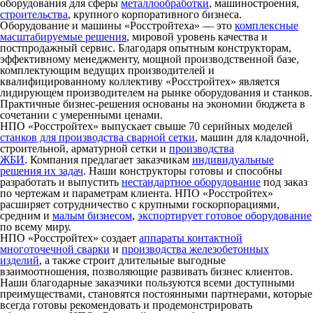
оборудования для сферы
металлообработки
, машиностроения,
строительства
, крупного корпоративного бизнеса.
Оборудование и машины «Росстройтеха» — это
комплексные
масштабируемые решения
, мировой уровень качества и
постпродажный сервис. Благодаря опытным конструкторам,
эффективному менеджменту, мощной производственной базе,
комплектующим ведущих производителей и
квалифицированному коллективу «Росстройтех» является
лидирующем производителем на рынке оборудования и станков.
Практичные бизнес-решения основаны на экономии бюджета в
сочетании с умеренными ценами.
НПО «Росстройтех» выпускает свыше 70 серийных моделей
станков для производства сварной сетки
, машин для кладочной,
строительной, арматурной сетки и
производства
ЖБИ
. Компания предлагает заказчикам
индивидуальные
решения их задач
. Наши конструкторы готовы и способны
разработать и выпустить
нестандартное оборудование
под заказ
по чертежам и параметрам клиента. НПО «Росстройтех»
расширяет сотрудничество с крупными госкорпорациями,
средним и
малым бизнесом
,
экспортирует готовое оборудование
по всему миру.
НПО «Росстройтех» создает
аппараты контактной
многоточечной сварки
и
производства железобетонных
изделий
, а также строит длительные выгодные
взаимоотношения, позволяющие развивать бизнес клиентов.
Наши благодарные заказчики пользуются всеми доступными
преимуществами, становятся постоянными партнерами, которые
всегда готовы рекомендовать и продемонстрировать