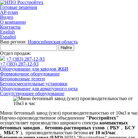
Готовые решения
АР-план
Видео
О компании
Контакты
English
Español
Ваш регион:
Новосибирская область
Отдел продаж:
+7 (383) 287-12-93
+7 (383) 287-12-93
Оборудование для заводов ЖБИ
Формовочное оборудование
Бетоновозные телеги
Бетоносмесительные установки
Оборудование для арматурного цеха
Сопутствующее оборудование
Мини бетонный завод (узел) производительностью от 10м3 в час
Научно-производственное объединение
"Росстройтех"
осуществляет производство широкого спектра
компактных
бетонных заводов
,
бетонно-растворных узлов
(
РБУ
,
БСУ
,
МБСУ
), производительностью бетона
от 10 м3/час
.
Бетонные мини завод (БМЗ)
НПО "Росстройтех" решение для