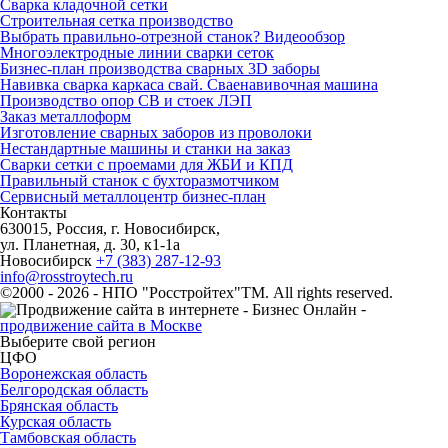
Сварка кладочной сетки
Строительная сетка производство
Выбрать правильно-отрезной станок? Видеообзор
Многоэлектродные линии сварки сеток
Бизнес-план производства сварных 3D заборы
Навивка сварка каркаса свай. Сваенавивочная машина
Производство опор СВ и стоек ЛЭП
Заказ металлоформ
Изготовление сварных заборов из проволоки
Нестандартные машины и станки на заказ
Сварки сетки с проемами для ЖБИ и КПД
Правильный станок с бухторазмотчиком
Сервисный металлоцентр бизнес-план
Контакты
630015, Россия, г. Новосибирск,
ул. Планетная, д. 30, к1-1а
Новосибирск
+7 (383) 287-12-93
info@rosstroytech.ru
©2000 - 2026 - НПО "Росстройтех"ТМ. All rights reserved.
-
продвижение сайта в Москве
Выберите свой регион
ЦФО
Воронежская область
Белгородская область
Брянская область
Курская область
Тамбовская область